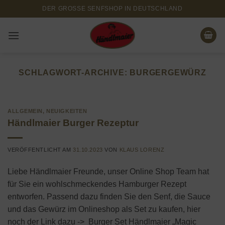
Zum
DER GROSSE SENFSHOP IN DEUTSCHLAND
Inhalt
springen
SCHLAGWORT-ARCHIVE:
BURGERGEWÜRZ
ALLGEMEIN
,
NEUIGKEITEN
Händlmaier Burger Rezeptur
VERÖFFENTLICHT AM
31.10.2023
VON
KLAUS LORENZ
Liebe Händlmaier Freunde, unser Online Shop Team hat
für Sie ein wohlschmeckendes Hamburger Rezept
entworfen. Passend dazu finden Sie den Senf, die Sauce
und das Gewürz im Onlineshop als Set zu kaufen, hier
noch der Link dazu -> Burger Set Händlmaier „Magic