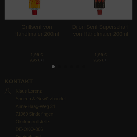
Grillsenf von
Dijon Senf Superscharf
Händlmaier 200ml
von Händlmaier 200ml
1,99
€
1,99
€
9,95
€
/
l
9,95
€
/
l
KONTAKT
Klaus Lorenz
Saucen & Gewürzhandel
Anna-Haag-Weg 34
71069 Sindelfingen
Ökokontrollstelle:
DE-ÖKO-006
Deutschland