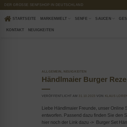
Zum
DER GROSSE SENFSHOP IN DEUTSCHLAND
Inhalt
springen
STARTSEITE
MARKENWELT
SENFE
SAUCEN
GES
KONTAKT
NEUIGKEITEN
ALLGEMEIN
,
NEUIGKEITEN
Händlmaier Burger Reze
VERÖFFENTLICHT AM
31.10.2023
VON
KLAUS LORE
Liebe Händlmaier Freunde, unser Online
entworfen. Passend dazu finden Sie den S
hier noch der Link dazu -> Burger Set Hä