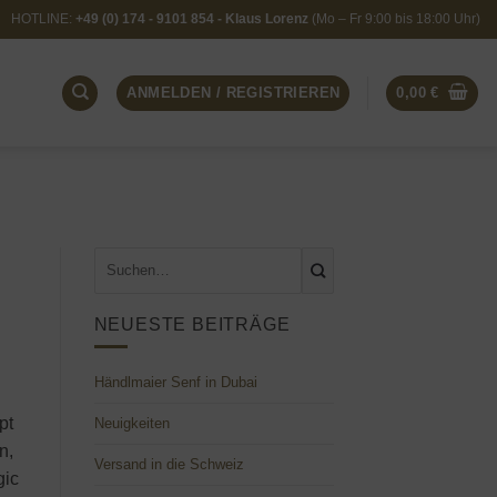
HOTLINE:
+49 (0) 174 - 9101 854 - Klaus Lorenz
(Mo – Fr 9:00 bis 18:00 Uhr)
ANMELDEN / REGISTRIEREN
0,00
€
NEUESTE BEITRÄGE
Händlmaier Senf in Dubai
pt
Neuigkeiten
n,
Versand in die Schweiz
gic