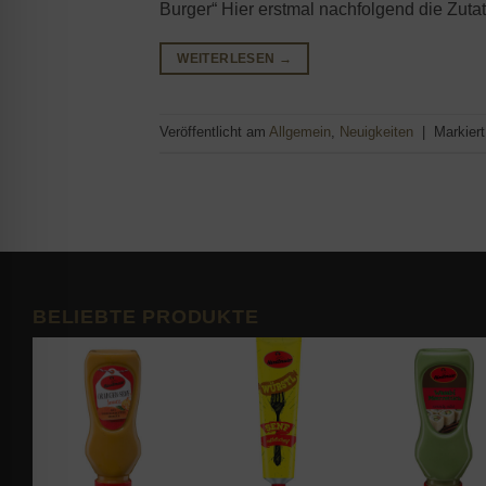
Burger“ Hier erstmal nachfolgend die Zuta
WEITERLESEN
→
Veröffentlicht am
Allgemein
,
Neuigkeiten
|
Markier
BELIEBTE PRODUKTE
d to
Add to
Add to
shlist
wishlist
wishlist