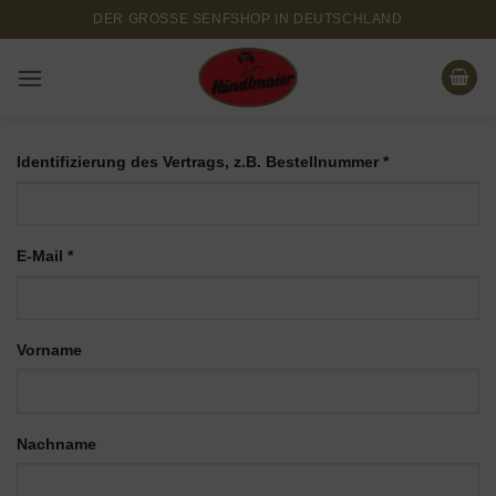
Zum
DER GROSSE SENFSHOP IN DEUTSCHLAND
Inhalt
springen
Identifizierung des Vertrags, z.B. Bestellnummer
*
E-Mail
*
E-
Vorname
Mail
(wiederholen)
*
Nachname