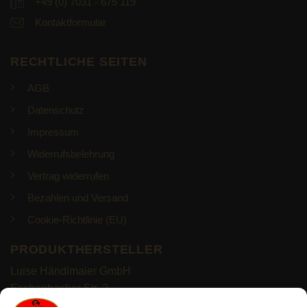
+49 (0) 7031 - 675 119
Kontaktformular
RECHTLICHE SEITEN
AGB
Datenschutz
Impressum
Widerrufsbelehrung
Vertrag widerrufen
Bezahlen und Versand
Cookie-Richtlinie (EU)
PRODUKTHERSTELLER
Luise Händlmaier GmbH
Eschenbacher Str. 2
93057 Regensburg