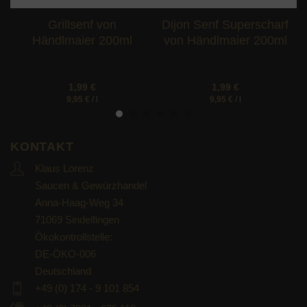
Grillsenf von
Dijon Senf Superscharf
Händlmaier 200ml
von Händlmaier 200ml
1,99
€
1,99
€
9,95
€
/
l
9,95
€
/
l
KONTAKT
Klaus Lorenz
Saucen & Gewürzhandel
Anna-Haag-Weg 34
71069 Sindelfingen
Ökokontrollstelle:
DE-ÖKO-006
Deutschland
+49 (0) 174 - 9 101 854