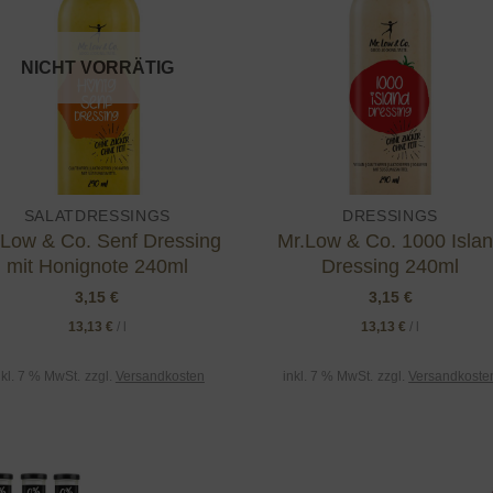
wishlist
wishl
NICHT VORRÄTIG
SALATDRESSINGS
DRESSINGS
.Low & Co. Senf Dressing
Mr.Low & Co. 1000 Isla
mit Honignote 240ml
Dressing 240ml
3,15
€
3,15
€
13,13
€
/
l
13,13
€
/
l
nkl. 7 % MwSt.
zzgl.
Versandkosten
inkl. 7 % MwSt.
zzgl.
Versandkoste
Add to
wishlist