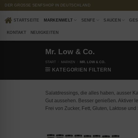
Zum
DER GROSSE SENFSHOP IN DEUTSCHLAND
Inhalt
springen
STARTSEITE
MARKENWELT
SENFE
SAUCEN
GES
KONTAKT
NEUIGKEITEN
Mr. Low & Co.
START
/
MARKEN
/
MR. LOW & CO.
KATEGORIEN FILTERN
Salatdressings, die alles haben, ausser Ka
Gut aussehen. Besser genießen. Aktiver l
Frei von Zucker, Fett, Gluten, Laktose und 
Add to