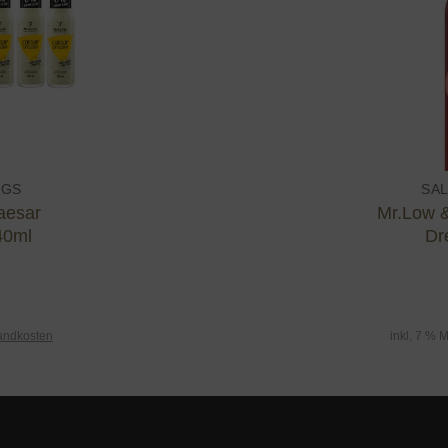
NGS
SA
aesar
Mr.Low &
40ml
Dr
andkosten
inkl. 7 % 