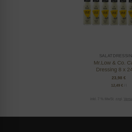
SALATDRESSI
Mr.Low & Co. C
Dressing 8 x 2
23,98
€
12,49
€
/
l
inkl. 7 % MwSt.
zzgl.
Vers