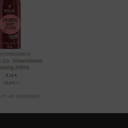
LATDRESSINGS
 Co. Johannisbeer
essing 240ml
3,15
€
13,13
€
/
l
MwSt.
zzgl.
Versandkosten