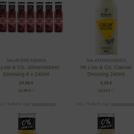
wishlist
wishl
SALATDRESSINGS
SALATDRESSINGS
.Low & Co. Johannisbeer
Mr.Low & Co. Caesar
Dressing 8 x 240ml
Dressing 240ml
23,98
€
3,15
€
12,49
€
/
l
13,13
€
/
l
nkl. 7 % MwSt.
zzgl.
Versandkosten
inkl. 7 % MwSt.
zzgl.
Versandkoste
Add to
Add