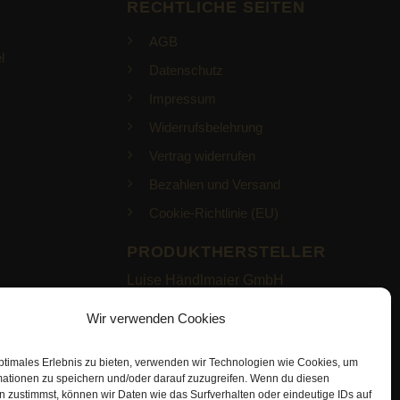
RECHTLICHE SEITEN
AGB
l
Datenschutz
Impressum
Widerrufsbelehrung
Vertrag widerrufen
Bezahlen und Versand
Cookie-Richtlinie (EU)
PRODUKTHERSTELLER
Luise Händlmaier GmbH
Eschenbacher Str. 2
Wir verwenden Cookies
93057 Regensburg
ptimales Erlebnis zu bieten, verwenden wir Technologien wie Cookies, um
https://haendlmaier.de/
mationen zu speichern und/oder darauf zuzugreifen. Wenn du diesen
 zustimmst, können wir Daten wie das Surfverhalten oder eindeutige IDs auf