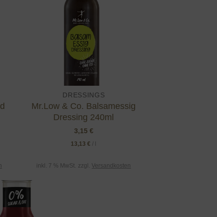
ist
wishlist
DRESSINGS
nd
Mr.Low & Co. Balsamessig
Dressing 240ml
3,15
€
13,13
€
/
l
n
inkl. 7 % MwSt.
zzgl.
Versandkosten
Add to
wishlist