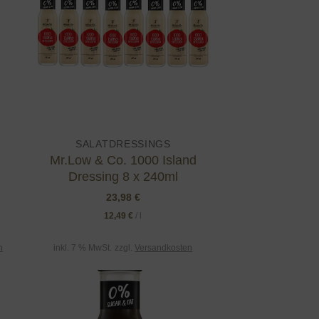
ist
wishlist
SALATDRESSINGS
Mr.Low & Co. 1000 Island
Dressing 8 x 240ml
23,98
€
12,49
€
/
l
n
inkl. 7 % MwSt.
zzgl.
Versandkosten
 to
Add to