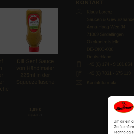
KONTAKT
Klaus Lorenz
Saucen & Gewürzhande
Anna-Haag-Weg 34
d to
Add to
hlist
wishlist
71069 Sindelfingen
Ökokontrollstelle:
DE-ÖKO-006
Deutschland
nf
Dill-Senf Sauce
+49 (0) 174 - 9 101 854
n
von Händlmaier
+49 (0) 7031 - 675 119
er
225ml in der
er
Squeezeflasche
Kontaktformular
sche
1,99
€
8,84
€
/
l
Um dir ein o
Geräteinfor
Technologien