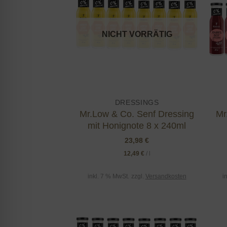
wishlist
NICHT VORRÄTIG
DRESSINGS
Mr.Low & Co. Senf Dressing
Mr
mit Honignote 8 x 240ml
23,98
€
12,49
€
/
l
inkl. 7 % MwSt.
zzgl.
Versandkosten
i
Add to