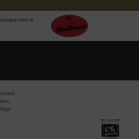
CHENKEPAKETE
lorien!
eben.
Soja!
Add to
Add