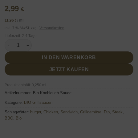
2,99
€
11,96
/
ml
€
inkl. 7 % MwSt.
zzgl.
Versandkosten
Lieferzeit:
2-4 Tage
Bio Knoblauch Sauce 250ml Menge
IN DEN WARENKORB
JETZT KAUFEN
Produkt enthält: 0,250
ml
Artikelnummer:
Bio Knoblauch Sauce
Kategorie:
BIO Grillsaucen
Schlagwörter:
burger
,
Chicken
,
Sandwich
,
Grillgemüse
,
Dip
,
Steak
,
BBQ
,
Bio