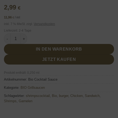
2,99
€
11,96
/
ml
€
inkl. 7 % MwSt.
zzgl.
Versandkosten
Lieferzeit:
2-4 Tage
Bio Cocktail Sauce 250ml Menge
IN DEN WARENKORB
JETZT KAUFEN
Produkt enthält: 0,250
ml
Artikelnummer:
Bio Cocktail Sauce
Kategorie:
BIO Grillsaucen
Schlagwörter:
shrimpscocktail
,
Bio
,
burger
,
Chicken
,
Sandwich
,
Shrimps
,
Garnelen