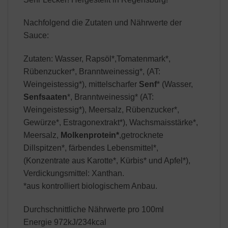
Nachfolgend die Zutaten und Nährwerte der
Sauce:
Zutaten: Wasser, Rapsöl*,Tomatenmark*,
Rübenzucker*, Branntweinessig*, (AT:
Weingeistessig*), mittelscharfer
Senf
* (Wasser,
Senfsaaten
*, Branntweinessig* (AT:
Weingeistessig*), Meersalz, Rübenzucker*,
Gewürze*, Estragonextrakt*), Wachsmaisstärke*,
Meersalz,
Molkenprotein*
,getrocknete
Dillspitzen*, färbendes Lebensmittel*,
(Konzentrate aus Karotte*, Kürbis* und Apfel*),
Verdickungsmittel: Xanthan.
*aus kontrolliert biologischem Anbau.
Durchschnittliche Nährwerte pro 100ml
Energie 972kJ/234kcal