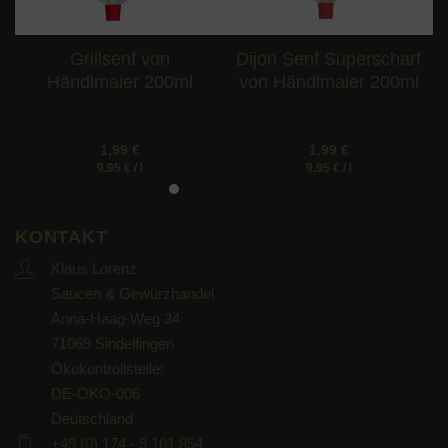
Grillsenf von
Dijon Senf Superscharf
Händlmaier 200ml
von Händlmaier 200ml
1,99
€
1,99
€
9,95
€
/
l
9,95
€
/
l
KONTAKT
Klaus Lorenz
Saucen & Gewürzhandel
Anna-Haag-Weg 34
71069 Sindelfingen
Ökokontrollstelle:
DE-ÖKO-006
Deutschland
+49 (0) 174 - 9 101 854