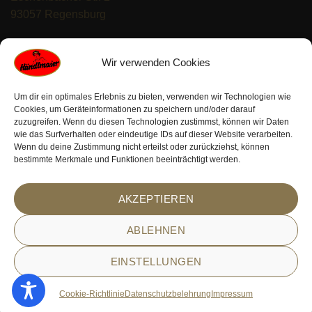
93057 Regensburg
https://haendlmaier.de/
Wir verwenden Cookies
Um dir ein optimales Erlebnis zu bieten, verwenden wir Technologien wie
Cookies, um Geräteinformationen zu speichern und/oder darauf
zuzugreifen. Wenn du diesen Technologien zustimmst, können wir Daten
wie das Surfverhalten oder eindeutige IDs auf dieser Website verarbeiten.
Wenn du deine Zustimmung nicht erteilst oder zurückziehst, können
PayPal
Visa
MasterCard
Bank
Klarna
Sofort
bestimmte Merkmale und Funktionen beeinträchtigt werden.
Transfer
© 2026 Alle Rechte reserviert. Erstellt mit
TIVENDO | E-
AKZEPTIEREN
Commerce Solutions
ABLEHNEN
VERTRAG WIDERRUFEN
EINSTELLUNGEN
Cookie-Richtlinie
Datenschutzbelehrung
Impressum