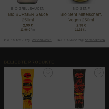
BIO GRILLSAUCEN
BIO-SENF
Bio BURGER Sauce
Bio-Senf Mittelscharf,
250ml
Vegan 250ml
2,99
€
2,98
€
11,96
€
/
ml
11,92
€
/
l
inkl. 7 % MwSt.
zzgl.
Versandkosten
inkl. 7 % MwSt.
zzgl.
Versandkosten
BELIEBTE PRODUKTE
o
Add to
Add to
t
wishlist
wishlist