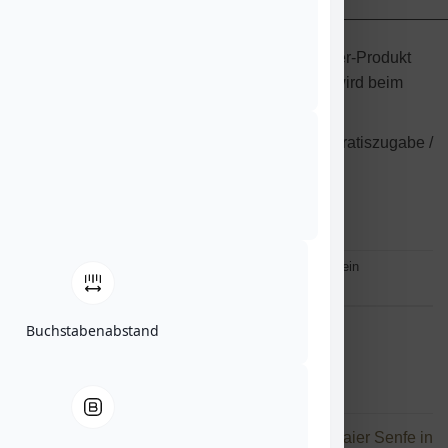
________________________________________________
Pro Bestellung gibt es ein Gratis Händlmaier-Produkt
als Zugabe, dies ist nicht auswählbar und wird beim
Packen per Zufall bestimmt.
Es besteht kein Rechtsanspruch auf eine Gratiszugabe /
solange Vorrat reicht. Der Rechtsweg ist
ausgeschlossen
Dieser Eintrag wurde veröffentlicht am
Allgemein
. Setze ein
Lesezeichen auf den
permalink
.
Buchstabenabstand
KLAUS LORENZ
Wichtiger Hinweis zum
Händlmaier Senfe in