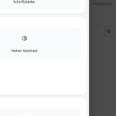
Schriftstärke
Versand bis Weihnachten
Frankreich
NEUESTE BEITRÄGE
Hoher Kontrast
Händlmaier Senf in Dubai
Neuigkeiten
Versand in die Schweiz
Neue Händlmaier Produkte
EU Lieferungen / Deliveries EU
NEUESTE KOMMENTARE