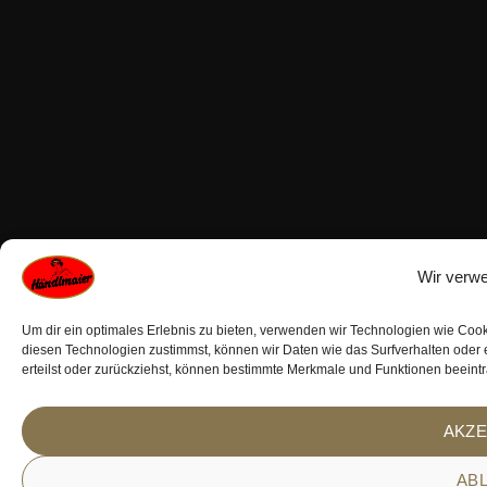
Wir verw
Um dir ein optimales Erlebnis zu bieten, verwenden wir Technologien wie Coo
diesen Technologien zustimmst, können wir Daten wie das Surfverhalten oder 
erteilst oder zurückziehst, können bestimmte Merkmale und Funktionen beeintr
AKZE
AB