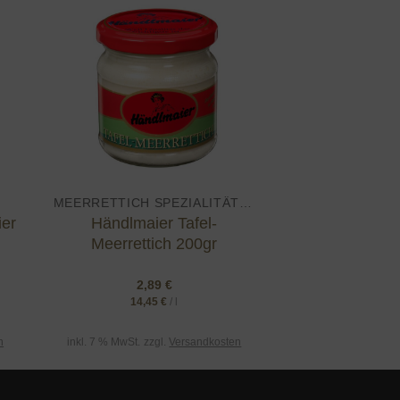
 to
Add to
ist
wishlist
MEERRETTICH SPEZIALITÄTEN
ier
Händlmaier Tafel-
Meerrettich 200gr
2,89
€
14,45
€
/
l
n
inkl. 7 % MwSt.
zzgl.
Versandkosten