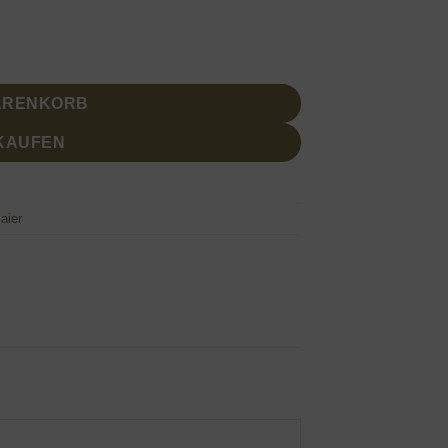
l Squeeze im Bundle Menge
WARENKORB
 KAUFEN
aier