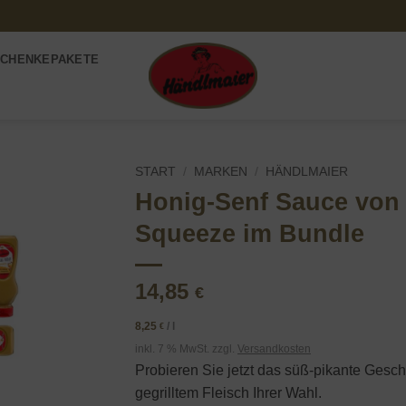
CHENKEPAKETE
START
/
MARKEN
/
HÄNDLMAIER
Honig-Senf Sauce von 
Add to
Squeeze im Bundle
wishlist
14,85
€
8,25
/
l
€
inkl. 7 % MwSt.
zzgl.
Versandkosten
Probieren Sie jetzt das süß-pikante Ges
gegrilltem Fleisch Ihrer Wahl.