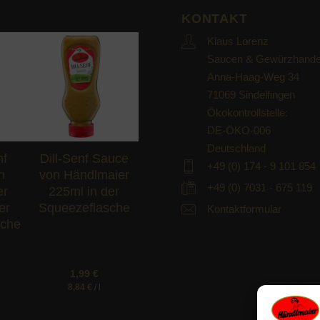
KONTAKT
Klaus Lorenz
Saucen & Gewürzhande
Anna-Haag-Weg 34
d to
Add to
hlist
wishlist
71069 Sindelfingen
Ökokontrollstelle:
DE-ÖKO-006
Deutschland
nf
Dill-Senf Sauce
+49 (0) 174 - 9 101 854
n
von Händlmaier
+49 (0) 7031 - 675 119
er
225ml in der
er
Squeezeflasche
Kontaktformular
sche
1,99
€
8,84
€
/
l