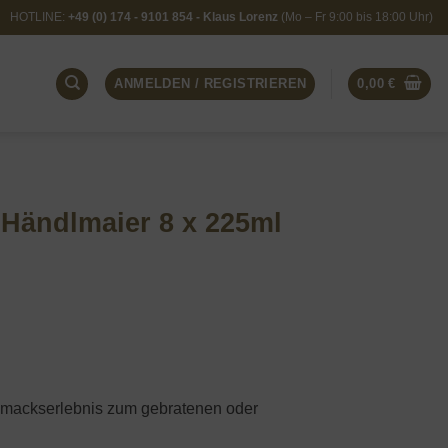
HOTLINE:
+49 (0) 174 - 9101 854 - Klaus Lorenz
(Mo – Fr 9:00 bis 18:00 Uhr)
ANMELDEN / REGISTRIEREN
0,00
€
Händlmaier 8 x 225ml
chmackserlebnis zum gebratenen oder