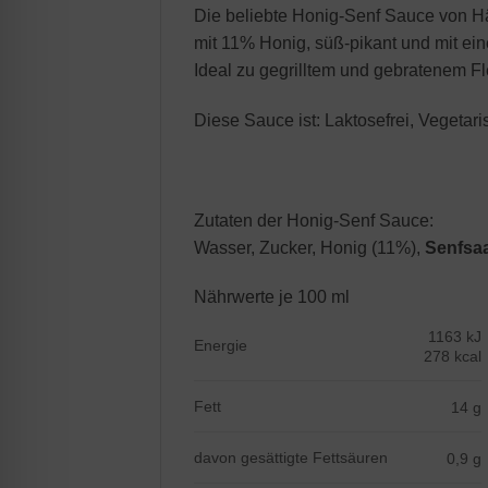
Die beliebte Honig-Senf Sauce von Hä
mit 11% Honig, süß-pikant und mit ein
Ideal zu gegrilltem und gebratenem Fl
Diese Sauce ist: Laktosefrei, Vegetari
Zutaten der Honig-Senf Sauce:
Wasser, Zucker, Honig (11%),
Senfsa
Nährwerte je 100 ml
1163 kJ
Energie
278 kcal
Fett
14 g
davon gesättigte Fettsäuren
0,9 g