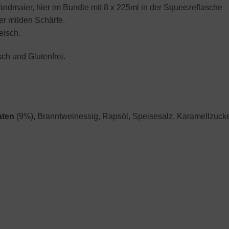
ndmaier, hier im Bundle mit 8 x 225ml in der Squeezeflasche
er milden Schärfe.
eisch.
sch und Glutenfrei.
aten
(9%), Branntweinessig, Rapsöl, Speisesalz, Karamellzuck