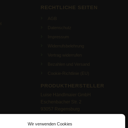
RECHTLICHE SEITEN
AGB
l
Datenschutz
Impressum
Widerrufsbelehrung
Vertrag widerrufen
Bezahlen und Versand
Cookie-Richtlinie (EU)
PRODUKTHERSTELLER
Luise Händlmaier GmbH
Eschenbacher Str. 2
93057 Regensburg
https://haendlmaier.de/
Wir verwenden Cookies