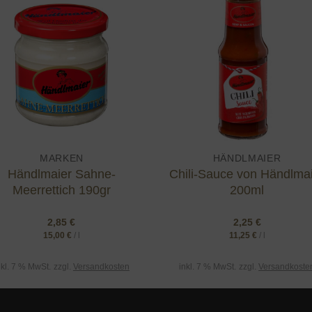
Add to
Add
wishlist
wishl
MARKEN
HÄNDLMAIER
Händlmaier Sahne-
Chili-Sauce von Händlma
Meerrettich 190gr
200ml
2,85
€
2,25
€
15,00
€
/
l
11,25
€
/
l
nkl. 7 % MwSt.
zzgl.
Versandkosten
inkl. 7 % MwSt.
zzgl.
Versandkoste