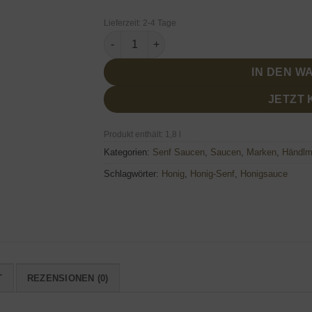
Lieferzeit:
2-4 Tage
Honig-Senf Sauce von Händlmaier 8 x 225m
IN DEN 
JETZT
Produkt enthält: 1,8
l
Kategorien:
Senf Saucen
,
Saucen
,
Marken
,
Händlm
Schlagwörter:
Honig
,
Honig-Senf
,
Honigsauce
T
REZENSIONEN (0)