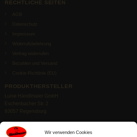
RECHTLICHE SEITEN
AGB
Datenschutz
Impressum
Widerrufsbelehrung
Vertrag widerrufen
Bezahlen und Versand
Cookie-Richtlinie (EU)
PRODUKTHERSTELLER
Luise Händlmaier GmbH
Eschenbacher Str. 2
93057 Regensburg
https://haendlmaier.de/
Wir verwenden Cookies