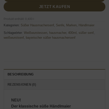
JETZT KAUFEN
Produkt enthält: 0,400
l
Kategorien:
Süßer Hausmachersenf
,
Senfe
,
Marken
,
Händlmaier
Schlagwörter:
Weißwurstessen
,
hausmacher
,
400ml
,
süßer senf
,
weißwurstsenf
,
bayerischer süßer hausmachersenf
BESCHREIBUNG
REZENSIONEN (0)
NEU!
Der klassische süße Händlmaier