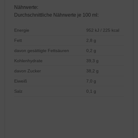
Nährwerte:
Durchschnittliche Nährwerte je 100 ml:
Energie
952 kJ / 225 kcal
Fett
2,8 g
davon gesättigte Fettsäuren
0,2 g
Kohlenhydrate
39,3 g
davon Zucker
38,2 g
Eiweiß
7,0 g
Salz
0,1 g