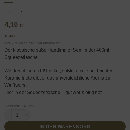
4,19
€
10,48
/
l
€
inkl. 7 % MwSt.
zzgl.
Versandkosten
Der klassische süße Händlmaier Senf in der 400ml
Squeezeflasche
Wer kennt ihn nicht! Lecker, süßlich mit einer leichten
Karamellnote gibt er das unvergleichliche Aroma zur
Weißwurst.
Hier in der Squeezeflasche – gut wer`s eilig hat.
Lieferzeit:
2-4 Tage
Händlmaier bayerischer süßer Hausmachersenf in Squeezeflas
IN DEN WARENKORB