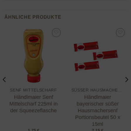
ÄHNLICHE PRODUKTE
Add to
Add to
wishlist
wishlist
SENF MITTELSCHARF
SÜSSER HAUSMACHERSENF
Händlmaier Senf
Händlmaier
Mittelscharf 225ml in
bayerischer süßer
der Squeezeflasche
Hausmachersenf
Portionsbeutel 50 x
15ml
1,75
€
7,15
€