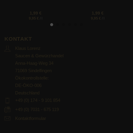
1,99
€
1,99
€
9,95
€
/
l
9,95
€
/
l
KONTAKT
Klaus Lorenz
Saucen & Gewürzhandel
Anna-Haag-Weg 34
71069 Sindelfingen
Ökokontrollstelle:
DE-ÖKO-006
Deutschland
+49 (0) 174 - 9 101 854
+49 (0) 7031 - 675 119
Kontaktformular