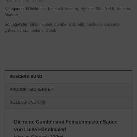
Produkt enthält: 0,320
l
Kategorien:
Händlmaier
,
Feinkost Saucen
,
Spezialitäten NEU!
,
Saucen
,
Marken
Schlagwörter:
johannisbeer
,
cumberland
,
wild
,
pasteten
,
desserts
,
grillen
,
sc.cumberland
,
Steak
BESCHREIBUNG
PRODUKTSICHERHEIT
REZENSIONEN (0)
Die neue Cumberland Feinschmecker Sauce
von Luise Händlmaier!