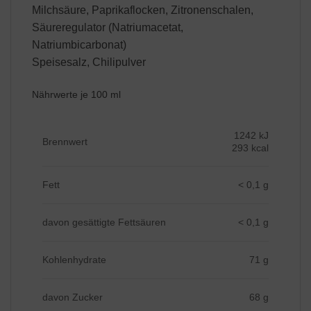
Milchsäure, Paprikaflocken, Zitronenschalen,
Säureregulator (Natriumacetat,
Natriumbicarbonat)
Speisesalz, Chilipulver
Nährwerte je 100 ml
1242 kJ
Brennwert
293 kcal
Fett
< 0,1 g
davon gesättigte Fettsäuren
< 0,1 g
Kohlenhydrate
71 g
davon Zucker
68 g