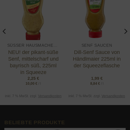
wishlist
wishlist
SÜSSER HAUSMACHERSENF
SENF SAUCEN
NEU! der pikant-süße
Dill-Senf Sauce von
Senf, mittelscharf und
Händlmaier 225ml in
bayrisch süß, 225ml
der Squeezeflasche
in Squeeze
2,25
€
1,99
€
10,00
€
/
l
8,84
€
/
l
inkl. 7 % MwSt.
zzgl.
Versandkosten
inkl. 7 % MwSt.
zzgl.
Versandkosten
BELIEBTE PRODUKTE