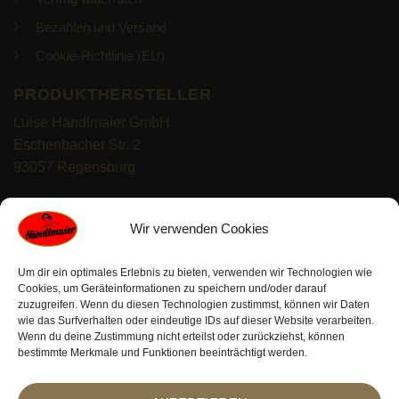
Bezahlen und Versand
Cookie-Richtlinie (EU)
PRODUKTHERSTELLER
Luise Händlmaier GmbH
Eschenbacher Str. 2
93057 Regensburg
https://haendlmaier.de/
Wir verwenden Cookies
Um dir ein optimales Erlebnis zu bieten, verwenden wir Technologien wie
Cookies, um Geräteinformationen zu speichern und/oder darauf
zuzugreifen. Wenn du diesen Technologien zustimmst, können wir Daten
wie das Surfverhalten oder eindeutige IDs auf dieser Website verarbeiten.
Wenn du deine Zustimmung nicht erteilst oder zurückziehst, können
PayPal
Visa
MasterCard
Bank
Klarna
Sofort
bestimmte Merkmale und Funktionen beeinträchtigt werden.
Transfer
© 2026 Alle Rechte reserviert. Erstellt mit
TIVENDO | E-