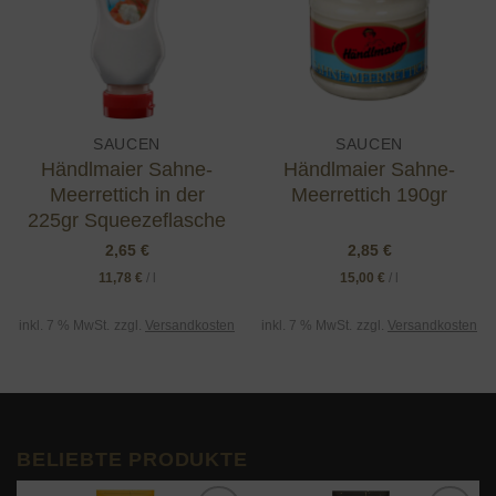
SAUCEN
SAUCEN
Händlmaier Sahne-
Händlmaier Sahne-
Meerrettich in der
Meerrettich 190gr
225gr Squeezeflasche
2,65
€
2,85
€
11,78
€
/
l
15,00
€
/
l
inkl. 7 % MwSt.
zzgl.
Versandkosten
inkl. 7 % MwSt.
zzgl.
Versandkosten
BELIEBTE PRODUKTE