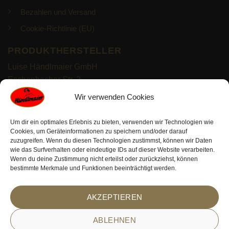
Bezahlen und Versand
Cookie-Richtlinie (EU)
PRODUKTHERSTELLER
Luise Händlmaier GmbH
Eschenbacher Str. 2
93057 Regensburg
Wir verwenden Cookies
https://haendlmaier.de/
Um dir ein optimales Erlebnis zu bieten, verwenden wir Technologien wie
Cookies, um Geräteinformationen zu speichern und/oder darauf
zuzugreifen. Wenn du diesen Technologien zustimmst, können wir Daten
wie das Surfverhalten oder eindeutige IDs auf dieser Website verarbeiten.
Wenn du deine Zustimmung nicht erteilst oder zurückziehst, können
bestimmte Merkmale und Funktionen beeinträchtigt werden.
PayPal
Visa
MasterCard
Bank
Klarna
Sofort
AKZEPTIEREN
Transfer
ABLEHNEN
© 2026 Alle Rechte reserviert. Erstellt mit
TIVENDO | E-