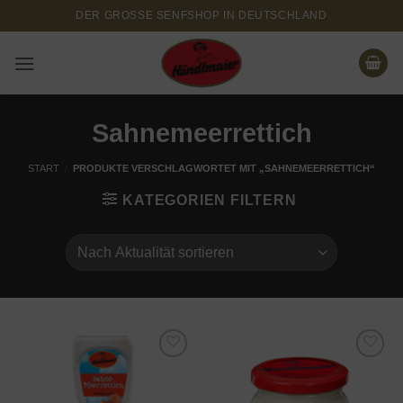
Zum
DER GROSSE SENFSHOP IN DEUTSCHLAND
Inhalt
springen
Sahnemeerrettich
START
/
PRODUKTE VERSCHLAGWORTET MIT „SAHNEMEERRETTICH“
KATEGORIEN FILTERN
Add to
Add to
wishlist
wishlist