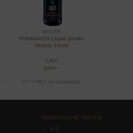
SAUCEN
o
PAINMAKER Liquid Smoke
l
Hickory 240ml
7,75
€
32,29
€
/
l
n
inkl. 7 % MwSt.
zzgl.
Versandkosten
RECHTLICHE SEITEN
AGB