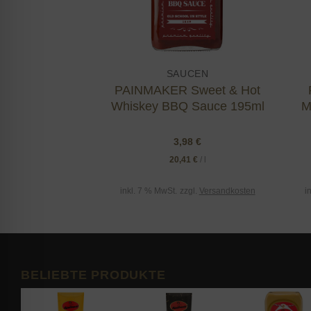
SAUCEN
PAINMAKER Sweet & Hot
Whiskey BBQ Sauce 195ml
M
3,98
€
20,41
€
/
l
inkl. 7 % MwSt.
zzgl.
Versandkosten
i
BELIEBTE PRODUKTE