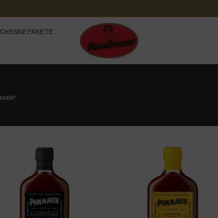
CHENKEPAKETE
AKER“
Add to
Add
wishlist
wishl