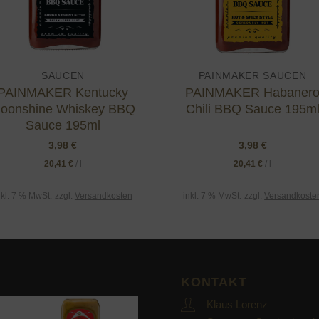
SAUCEN
PAINMAKER SAUCEN
PAINMAKER Kentucky
PAINMAKER Habaner
oonshine Whiskey BBQ
Chili BBQ Sauce 195m
Sauce 195ml
3,98
€
3,98
€
20,41
€
/
l
20,41
€
/
l
nkl. 7 % MwSt.
zzgl.
Versandkosten
inkl. 7 % MwSt.
zzgl.
Versandkoste
KONTAKT
Klaus Lorenz