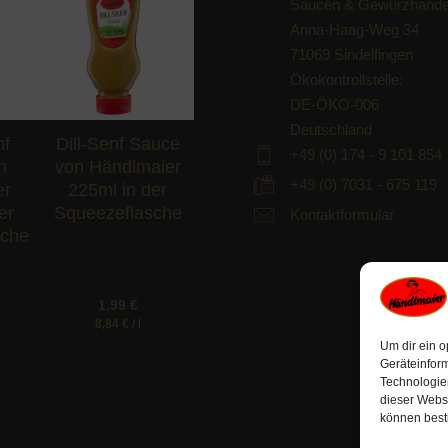
Saucen & Gewürzhande
Anna-Haag-Weg 34
d to
Add to
hlist
wishlist
71069 Sindelfingen
Ökokontrollstelle:
DE-ÖKO-006
Deutschland
nf
Dill-Senf Sauce
+49 (0) 174 - 9 101 854
n
von Händlmaier
+49 (0) 7031 - 675 119
er
225ml in der
er
Squeezeflasche
Kontaktformular
sche
1,99
€
8,84
€
/
l
Um dir ein o
Geräteinfor
Technologien
dieser Websi
können best