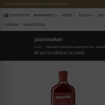
Zum
DER GROSSE SENFSHOP IN DEUTSCHLAND
Inhalt
springen
STARTSEITE
MARKENWELT
SENFE
SAUCEN
GES
KONTAKT
NEUIGKEITEN
painmaker
START
/
PRODUKTE VERSCHLAGWORTET MIT „PAINM
KATEGORIEN FILTERN
Add to
wishlist