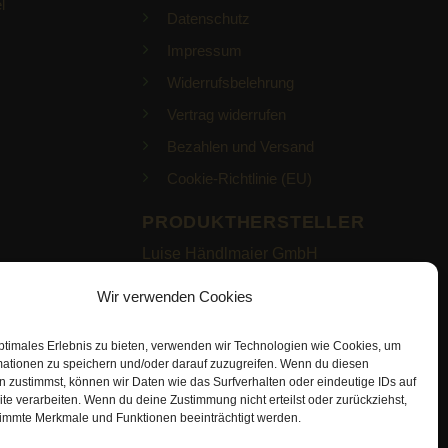
l
Datenschutz
Impressum
Widerrufsbelehrung
Vertrag widerrufen
Bezahlen und Versand
Cookie-Richtlinie (EU)
PRODUKTHERSTELLER
Luise Händlmaier GmbH
Eschenbacher Str. 2
Wir verwenden Cookies
93057 Regensburg
ptimales Erlebnis zu bieten, verwenden wir Technologien wie Cookies, um
https://haendlmaier.de/
mationen zu speichern und/oder darauf zuzugreifen. Wenn du diesen
 zustimmst, können wir Daten wie das Surfverhalten oder eindeutige IDs auf
te verarbeiten. Wenn du deine Zustimmung nicht erteilst oder zurückziehst,
immte Merkmale und Funktionen beeinträchtigt werden.