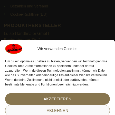
Bezahlen und Versand
Cookie-Richtlinie (EU)
PRODUKTHERSTELLER
Luise Händlmaier GmbH
Eschenbacher Str. 2
93057 Regensburg
Wir verwenden Cookies
https://haendlmaier.de/
Um dir ein optimales Erlebnis zu bieten, verwenden wir Technologien wie
Cookies, um Geräteinformationen zu speichern und/oder darauf
zuzugreifen. Wenn du diesen Technologien zustimmst, können wir Daten
wie das Surfverhalten oder eindeutige IDs auf dieser Website verarbeiten.
Wenn du deine Zustimmung nicht erteilst oder zurückziehst, können
bestimmte Merkmale und Funktionen beeinträchtigt werden.
PayPal
Visa
MasterCard
Bank
Klarna
Sofort
AKZEPTIEREN
Transfer
ABLEHNEN
© 2026 Alle Rechte reserviert. Erstellt mit
TIVENDO | E-