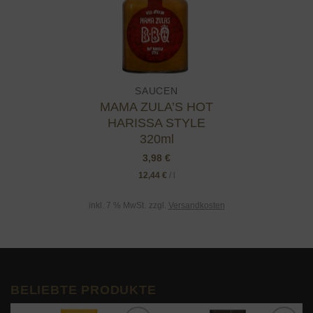
SAUCEN
MAMA ZULA’S HOT
HARISSA STYLE
320ml
3,98
€
12,44
€
/
l
inkl. 7 % MwSt.
zzgl.
Versandkosten
BELIEBTE PRODUKTE